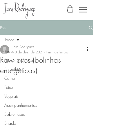
Post
Todos
Iara Rodrigues
Todos
13 de dez. de 2021
1 min de leitura
Raw bites (bolinhas
Pequeno Almoço
energéticas)
Smoothies
Carne
Peixe
Vegetais
Acompanhamentos
Sobremesas
Snacks