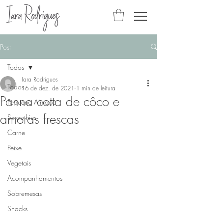
Post
Todos
Iara Rodrigues
Todos
16 de dez. de 2021
1 min de leitura
Panna cotta de côco e
Pequeno Almoço
amoras frescas
Smoothies
Carne
Peixe
Vegetais
Acompanhamentos
Sobremesas
Snacks