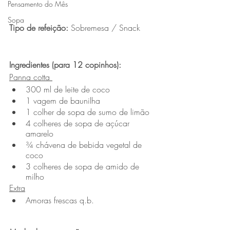
Pensamento do Mês
Sopa
Tipo de refeição: 
Sobremesa / Snack
Ingredientes (para 12 copinhos):
Panna cotta 
300 ml de leite de coco 
1 vagem de baunilha
1 colher de sopa de sumo de limão
4 colheres de sopa de açúcar 
amarelo
¾ chávena de bebida vegetal de 
coco  
3 colheres de sopa de amido de 
milho
Extra
Amoras frescas q.b.  