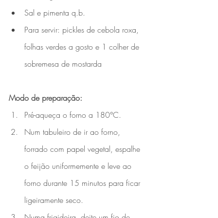
Sal e pimenta q.b. 
Para servir: pickles de cebola roxa, 
folhas verdes a gosto e 1 colher de 
sobremesa de mostarda 
Modo de preparação: 
Pré-aqueça o forno a 180°C. 
Num tabuleiro de ir ao forno, 
forrado com papel vegetal, espalhe 
o feijão uniformemente e leve ao 
forno durante 15 minutos para ficar 
ligeiramente seco.
Numa frigideira, deite um fio de 