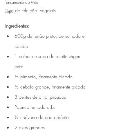
Pensamento do Mês
Tipo de refeição: Vegetais
Sopa
Ingredientes:
600g de feijão preto, demolhado e 
cozido 
1 colher de sopa de azeite virgem 
extra
½ pimento, finamente picado
½ cebola grande, finamente picada 
3 dentes de alho, picados 
Paprica fumada q.b. 
½ chávena de pão desfeito 
2 ovos grandes 