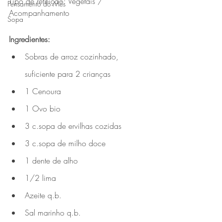
Tipo de refeição: Vegetais / 
Pensamento do Mês
Acompanhamento
Sopa
Ingredientes:
Sobras de arroz cozinhado, 
suficiente para 2 crianças 
1 Cenoura 
1 Ovo bio
3 c.sopa de ervilhas cozidas 
3 c.sopa de milho doce 
1 dente de alho
1/2 lima
Azeite q.b. 
Sal marinho q.b. 