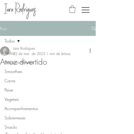
Post
Todos
Iara Rodrigues
Todos
22 de mai. de 2023
1 min de leitura
Arroz divertido
Pequeno Almoço
Smoothies
Carne
Peixe
Vegetais
Acompanhamentos
Sobremesas
Snacks