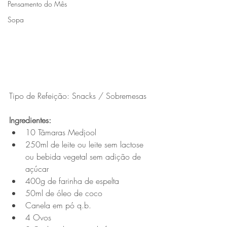
Pensamento do Mês
Sopa
Tipo de Refeição: Snacks / Sobremesas
Ingredientes:
10 Tâmaras Medjool
250ml de leite ou leite sem lactose 
ou bebida vegetal sem adição de 
açúcar  
400g de farinha de espelta 
50ml de óleo de coco
Canela em pó q.b. 
4 Ovos