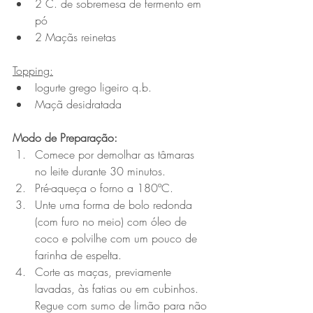
2 C. de sobremesa de fermento em 
pó 
2 Maçãs reinetas
Topping:
Iogurte grego ligeiro q.b. 
Maçã desidratada
Modo de Preparação:
Comece por demolhar as tâmaras 
no leite durante 30 minutos.
Pré-aqueça o forno a 180ºC.
Unte uma forma de bolo redonda 
(com furo no meio) com óleo de 
coco e polvilhe com um pouco de 
farinha de espelta.
Corte as maças, previamente 
lavadas, às fatias ou em cubinhos. 
Regue com sumo de limão para não 