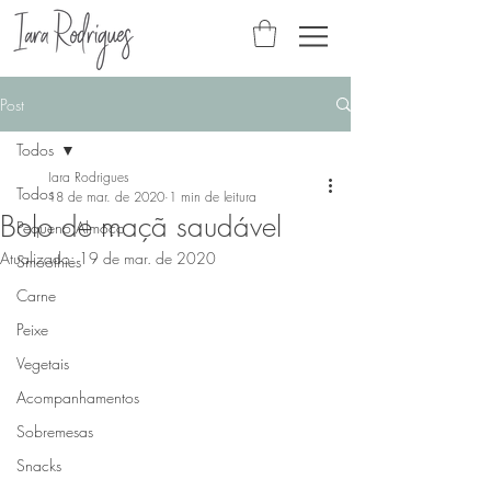
Post
Todos
Iara Rodrigues
Todos
18 de mar. de 2020
1 min de leitura
Bolo de maçã saudável
Pequeno Almoço
Atualizado:
19 de mar. de 2020
Smoothies
Carne
Peixe
Vegetais
Acompanhamentos
Sobremesas
Snacks