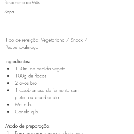
Pensamento do Mês
Sopa
Tipo de refeição: Vegetariana / Snack / 
Pequeno-almoço
Ingredientes:
150ml de bebida vegetal
100g de flocos
2 ovos bio
1 c.sobremesa de fermento sem 
glúten ou bicarbonato 
Mel q.b. 
Canela q.b.
Modo de preparação:
Para preparar a massa, deite num 