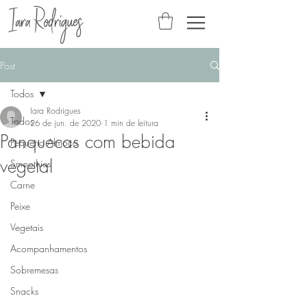
Post
Todos
Iara Rodrigues
Todos
26 de jun. de 2020
1 min de leitura
Panquecas com bebida
Pequeno Almoço
vegetal
Smoothies
Carne
Peixe
Vegetais
Acompanhamentos
Sobremesas
Snacks