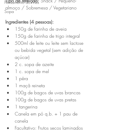
Tipo de refeição:
 Snack / Pequeno-
Pensamento do Mês
almoço / Sobremesa / Vegetariano
Sopa
Ingredientes (4 pessoas):
150g de farinha de aveia
150g de farinha de trigo integral
500ml de leite ou leite sem lactose 
ou bebida vegetal (sem adição de 
açúcar)
2 c. sopa de azeite
1 c. sopa de mel
1 pêra
1 maçã reineta
100g de bagos de uvas brancas
100g de bagos de uvas pretas
1 tangerina
Canela em pó q.b. + 1 pau de 
canela
Facultativo: Frutos secos laminados 