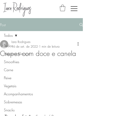
Post
Todos
Iara Rodrigues
Todos
16 de set. de 2022
1 min de leitura
Crepes com doce e canela
Pequeno Almoço
Smoothies
Carne
Peixe
Vegetais
Acompanhamentos
Sobremesas
Snacks