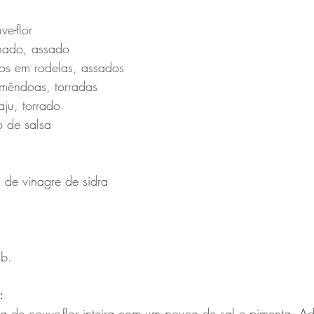
e-flor 
nado, assado
os em rodelas, assados
êndoas, torradas 
ju, torrado 
 de salsa
 de vinagre de sidra 
.b.
:
 de couve-flor inteira com um pouco de sal e pimenta. Ad