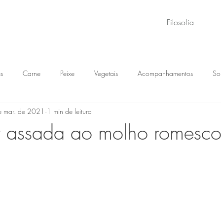
Filosofia
s
Carne
Peixe
Vegetais
Acompanhamentos
So
e mar. de 2021
1 min de leitura
r assada ao molho romesc