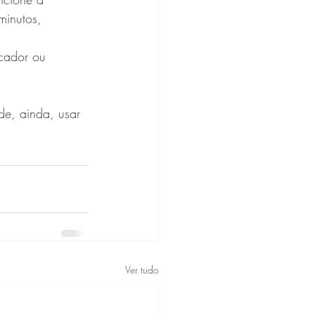
minutos, 
icador ou 
e, ainda, usar 
Ver tudo