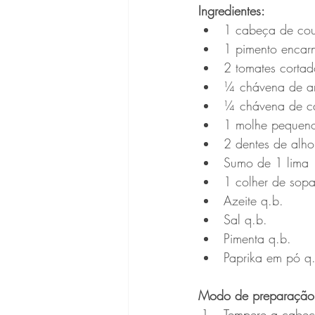
Ingredientes:
1 cabeça de couv
1 pimento encar
2 tomates cortad
¼ chávena de am
¼ chávena de ca
1 molhe pequeno
2 dentes de alho
Sumo de 1 lima
1 colher de sopa
Azeite q.b.
Sal q.b.
Pimenta q.b.
Paprika em pó q
Modo de preparação
Tempere a cabeça