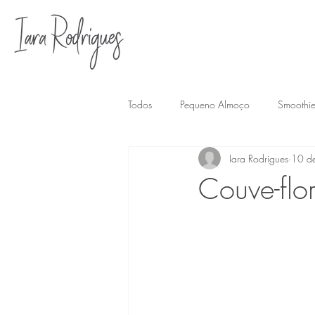
Todos
Pequeno Almoço
Smoothie
Iara Rodrigues
10 d
Pensamento do Mês
Sopa
Couve-flo