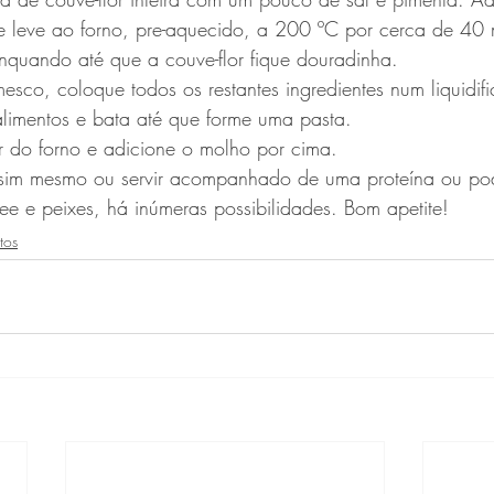
e leve ao forno, pre-aquecido, a 200 ºC por cerca de 40 
nquando até que a couve-flor fique douradinha.
esco, coloque todos os restantes ingredientes num liquidif
limentos e bata até que forme uma pasta.
lor do forno e adicione o molho por cima.
sim mesmo ou servir acompanhado de uma proteína ou pod
e e peixes, há inúmeras possibilidades. Bom apetite!
tos