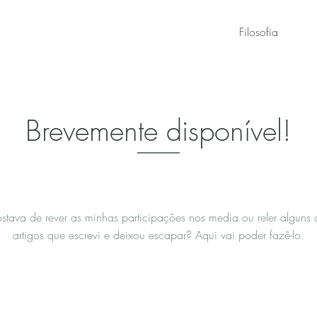
Filosofia
Brevemente disponível!
stava de rever as minhas participações nos media ou reler alguns 
artigos que escrevi e deixou escapar? Aqui vai poder fazê-lo.