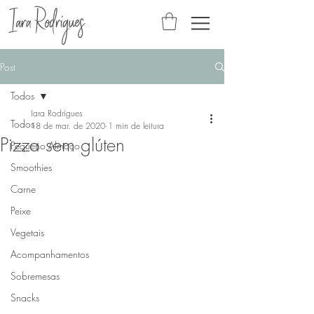
Post
Todos
Iara Rodrigues
Todos
18 de mar. de 2020
1 min de leitura
Pizza sem glúten
Pequeno Almoço
Smoothies
Carne
Peixe
Vegetais
Acompanhamentos
Sobremesas
Snacks