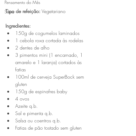
Pensamento do Mês
Tipo de refeição:
 Vegetariano
Sopa
Ingredientes:
150g de cogumelos laminados
1 cebola roxa cortada às rodelas
2 dentes de alho
3 pimentos mini (1 encarnado, 1 
amarelo e 1 laranja) cortados às 
fatias
100ml de cerveja SuperBock sem 
gluten
150g de espinafres baby
4 ovos 
Azeite q.b.
Sal e pimenta q.b.
Salsa ou coentros q.b.
Fatias de pão tostado sem gluten