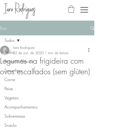
Post
Todos
Iara Rodrigues
Todos
22 de out. de 2020
1 min de leitura
Legumes na frigideira com
Pequeno Almoço
ovos escalfados (sem glúten)
Smoothies
Carne
Peixe
Vegetais
Acompanhamentos
Sobremesas
Snacks